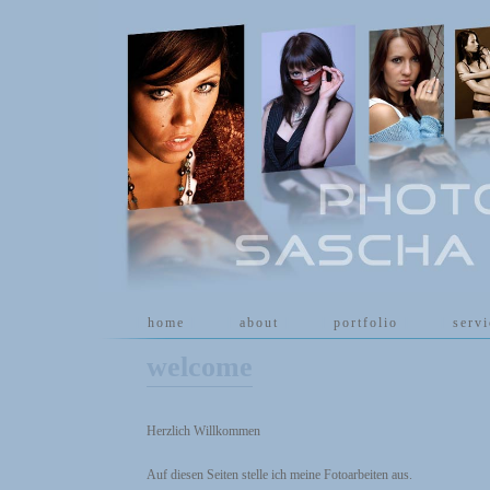
[
home
]
[
about
]
[
portfolio
]
[
serv
welcome
Herzlich Willkommen
Auf diesen Seiten stelle ich meine Fotoarbeiten aus.